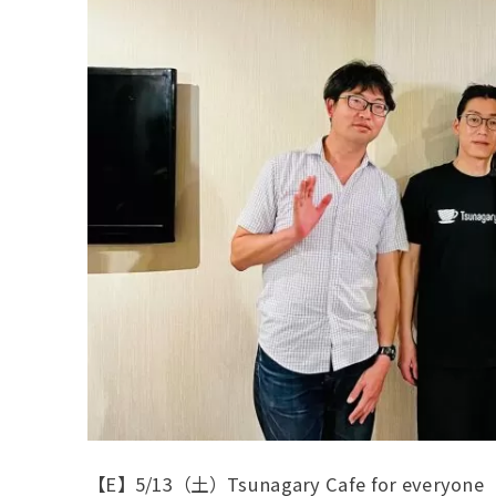
【E】5/13（土）Tsunagary Cafe for e