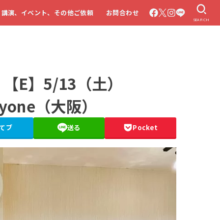
・講演、イベント、その他ご依頼
お問合わせ
SEARCH
E】5/13（土）
veryone（大阪）
てブ
送る
Pocket