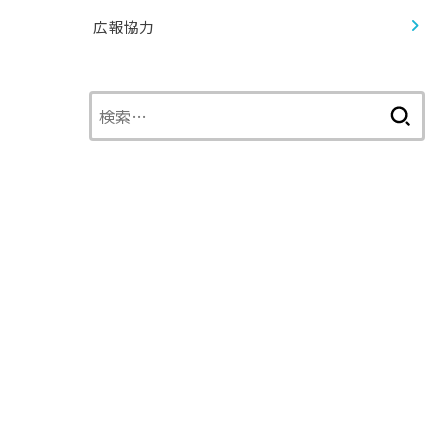
広報協力
検
索: