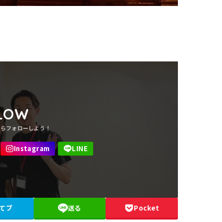
LOW
てブ
送る
Pocket