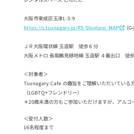
大阪市東成区玉津1-3-9
https://s.tsunagary.jp/RS-Shintani_MAP
(G
ＪＲ大阪環状線 玉造駅 徒歩６分
大阪メトロ 長堀鶴見緑地線 玉造駅 ４番出口 徒
＜対象者＞
Tsunagary Cafe の趣旨をご理解いただい
（LGBTQ+フレンドリー）
＊20歳未満の方もご参加いただけますが、アルコ
＜受付人数＞
16名程度まで