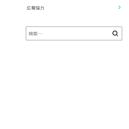
広報協力
検
索: