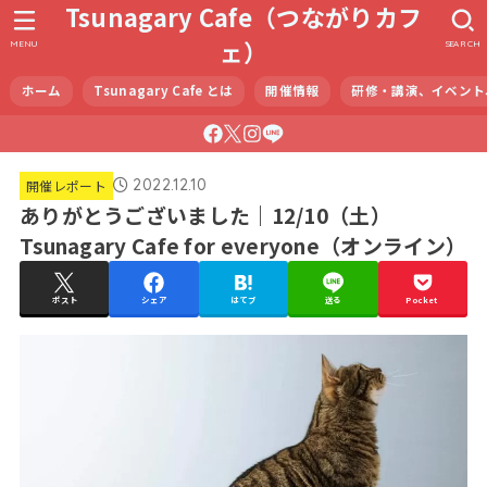
Tsunagary Cafe（つながりカフ
ェ）
MENU
SEARCH
ホーム
Tsunagary Cafe とは
開催情報
研修・講演、イベント
2022.12.10
開催レポート
ありがとうございました｜12/10（土）
Tsunagary Cafe for everyone（オンライン）
ポスト
シェア
はてブ
送る
Pocket