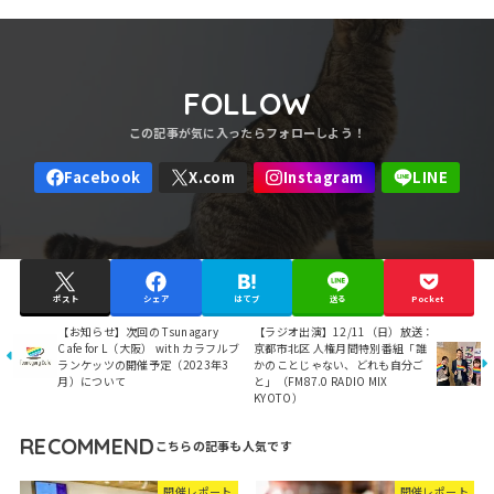
FOLLOW
ポスト
シェア
はてブ
送る
Pocket
【お知らせ】次回の Tsunagary
【ラジオ出演】12/11（日）放送：
Cafe for L（大阪） with カラフルブ
京都市北区 人権月間特別番組「誰
ランケッツの開催予定（2023年3
かのことじゃない、どれも自分ご
月）について
と」（FM87.0 RADIO MIX
KYOTO）
RECOMMEND
開催レポート
開催レポート