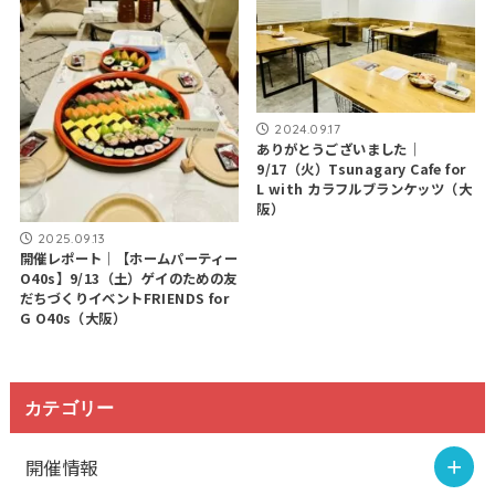
2024.09.17
ありがとうございました｜
9/17（火）Tsunagary Cafe for
L with カラフルブランケッツ（大
阪）
2025.09.13
開催レポート｜【ホームパーティー
O40s】9/13（土）ゲイのための友
だちづくりイベントFRIENDS for
G O40s（大阪）
カテゴリー
開催情報