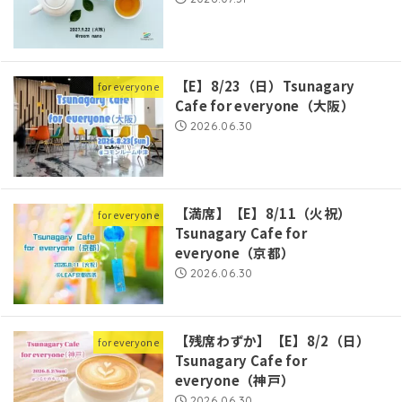
【E】8/23（日）Tsunagary
for everyone
Cafe for everyone（大阪）
2026.06.30
【満席】【E】8/11（火祝）
for everyone
Tsunagary Cafe for
everyone（京都）
2026.06.30
【残席わずか】【E】8/2（日）
for everyone
Tsunagary Cafe for
everyone（神戸）
2026.06.30