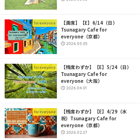
【満席】【E】6/14（日）
for everyone
Tsunagary Cafe for
everyone（京都）
2026.05.05
【残席わずか】【E】5/24（日）
for everyone
Tsunagary Cafe for
everyone（大阪）
2026.04.01
【残席わずか】【E】4/29（水
for everyone
祝）Tsunagary Cafe for
everyone（京都）
2026.02.27