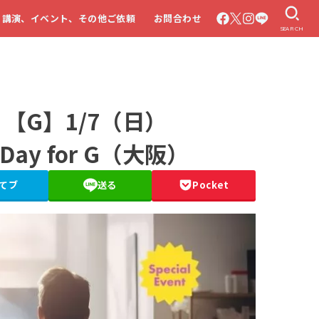
・講演、イベント、その他ご依頼
お問合わせ
SEARCH
【G】1/7（日）
s Day for G（大阪）
てブ
送る
Pocket