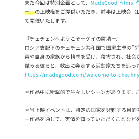
また今回は特別企画として、
MadeGood Films
ー」
の上映権をご提供いただき、前半は上映会（107分
て開催いたします。
『チェチェンへようこそーゲイの粛清ー』
ロシア支配下のチェチェン共和国で国家主導の”
察や自身の家族から拷問を受け、殺害され、社会
試みる彼らと、救出に奔走する活動家たちを追っ
https://madegood.com/welcome-to-chechn
＊作品中に衝撃的で生々しいシーンがあります。
＊当上映イベントは、特定の国家を非難する目的
ー作品を通して、実情を知っていただくことなど