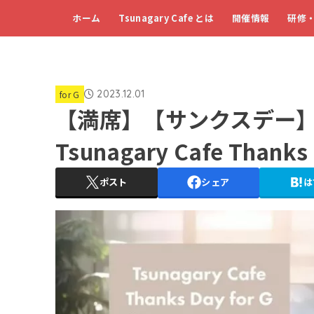
ホーム
Tsunagary Cafe とは
開催情報
研修
2023.12.01
for G
【満席】【サンクスデー】
Tsunagary Cafe Thank
ポスト
シェア
は