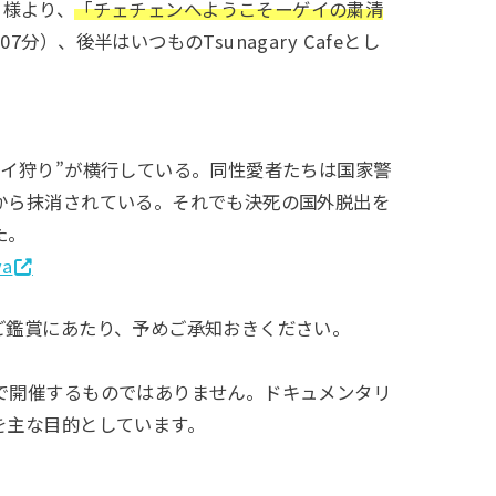
様より、
「チェチェ
ン
へようこそーゲイの粛清
）、後半はいつものTsunagary Cafeとし
ゲイ狩り”が横行している。同性愛者たちは国家警
から抹消されている。それでも決死の国外脱出を
た。
ya
ご鑑賞にあたり、予めご承知おきください。
で開催するものではありません。ドキュメンタリ
を主な目的としています。