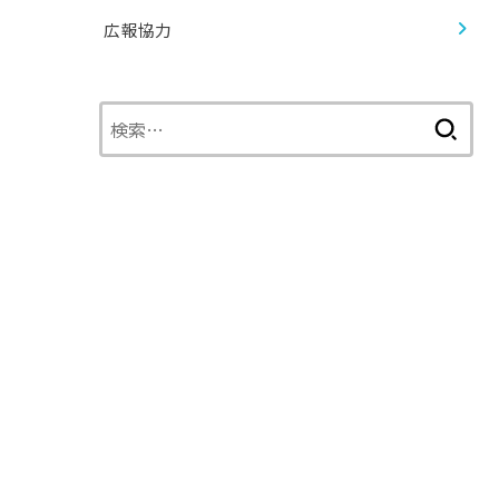
広報協力
検
索: