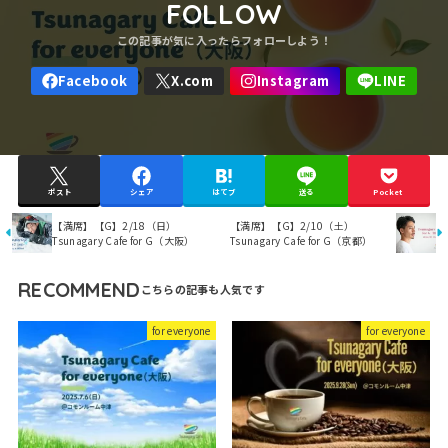
FOLLOW
ポスト
シェア
はてブ
送る
Pocket
【満席】【G】2/18（日）
【満席】【G】2/10（土）
Tsunagary Cafe for G（大阪）
Tsunagary Cafe for G（京都）
RECOMMEND
for everyone
for everyone