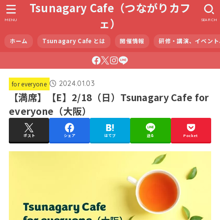
Tsunagary Cafe（つながりカフ
ェ）
MENU
SEARCH
ホーム
Tsunagary Cafe とは
開催情報
研修・講演、イベント
2024.01.03
for everyone
【満席】【E】2/18（日）Tsunagary Cafe for
everyone（大阪）
ポスト
シェア
はてブ
送る
Pocket