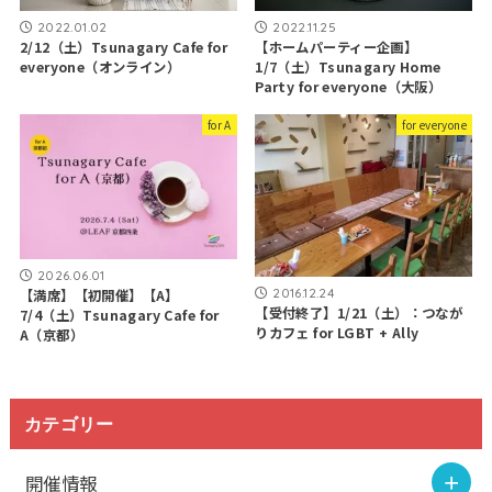
2022.01.02
2022.11.25
2/12（土）Tsunagary Cafe for
【ホームパーティー企画】
everyone（オンライン）
1/7（土）Tsunagary Home
Party for everyone（大阪）
for A
for everyone
2026.06.01
2016.12.24
【満席】【初開催】【A】
【受付終了】1/21（土）：つなが
7/4（土）Tsunagary Cafe for
りカフェ for LGBT + Ally
A（京都）
カテゴリー
開催情報