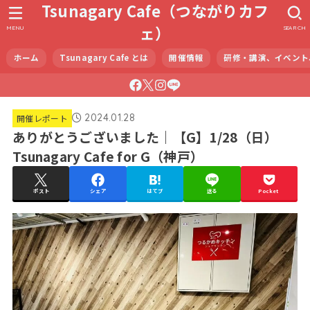
Tsunagary Cafe（つながりカフ
ェ）
MENU
SEARCH
ホーム
Tsunagary Cafe とは
開催情報
研修・講演、イベント
2024.01.28
開催レポート
ありがとうございました｜【G】1/28（日）
Tsunagary Cafe for G（神戸）
ポスト
シェア
はてブ
送る
Pocket