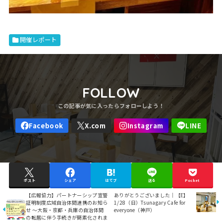
開催レポート
FOLLOW
ポスト
シェア
はてブ
送る
Pocket
【広報協力】パートナーシップ宣誓
ありがとうございました｜【E】
証明制度広域自治体間連携のお知ら
1/28（日）Tsunagary Cafe for
せ ～大阪・京都・兵庫の自治体間
everyone（神戸）
の転居に伴う手続きが簡素化されま