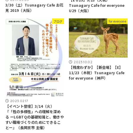
【E U29】9/23（火祝）
3/30（土）Tsunagary Cafe お花
Tsunagary Cafe for everyone
見 2019（大阪）
U29（大阪）
ブログ
for everyone
2023.10.02
【残席わずか】【新会場】【E】
11/23（木祝）Tsunagary Cafe
for everyone（神戸）
2023.02.17
【イベント登壇】3/14（火）
『「性の多様性」への理解を深め
る ーLGBTQの基礎知識と、働きや
すい職場づくりのためにできるこ
とー』（長岡京市 主催）