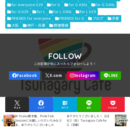
for everyone U29
for G
for G A30s
for G O40s
for G U29
for L
for L O40s
for L U29
FRIENDS for everyone
FRIENDS for G
ブログ
京都
大阪
神戸・兵庫
開催情報
FOLLOW
ポスト
シェア
はてブ
送る
Pocket
W Osaka様主催、Pride Talk
ありがとうございました｜【G】
Sessionにお越しいただいたみなさ
6/2（日）Tsunagary Cafe for
ま、ありがとうございました
G（京都）