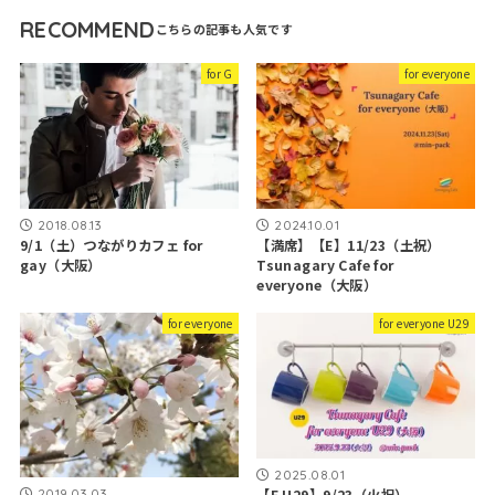
RECOMMEND
for G
for everyone
2018.08.13
2024.10.01
9/1（土）つながりカフェ for
【満席】【E】11/23（土祝）
gay（大阪）
Tsunagary Cafe for
everyone（大阪）
for everyone
for everyone U29
2025.08.01
2019.03.03