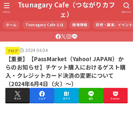
Tsunagary Cafe（つながりカフ
ェ）
MENU
SEARCH
ホーム
Tsunagary Cafe とは
開催情報
研修・講演、イベント
2024.06.04
ブログ
【重要】【PassMarket（Yahoo! JAPAN）か
らのお知らせ】チケット購入におけるゲスト購
入・クレジットカード決済の変更について
（2024年6月4日（火）～）
ポスト
シェア
はてブ
送る
Pocket