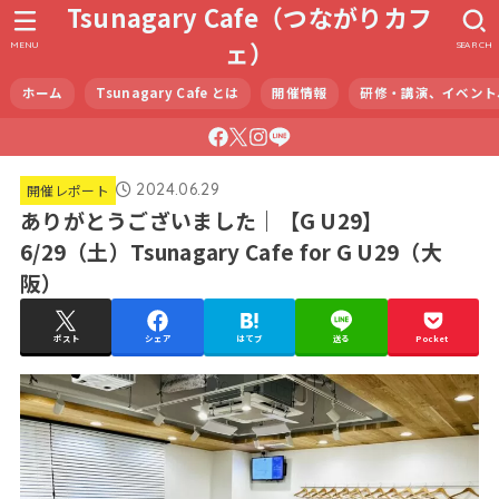
Tsunagary Cafe（つながりカフ
ェ）
MENU
SEARCH
ホーム
Tsunagary Cafe とは
開催情報
研修・講演、イベント
2024.06.29
開催レポート
ありがとうございました｜【G U29】
6/29（土）Tsunagary Cafe for G U29（大
阪）
ポスト
シェア
はてブ
送る
Pocket