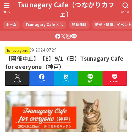
Tsunagary Cafe（つながりカフ
ェ）
MENU
SEARCH
ホーム
Tsunagary Cafe とは
開催情報
研修・講演、イベント
2024.07.29
for everyone
【開催中止】【E】9/1（日）Tsunagary Cafe
for everyone（神戸）
ポスト
シェア
はてブ
送る
Pocket