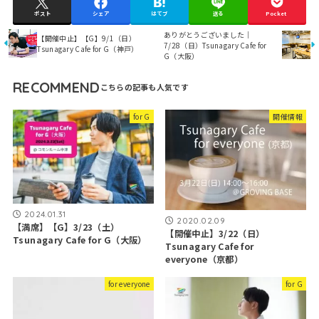
ポスト
シェア
はてブ
送る
Pocket
ありがとうございました｜
【開催中止】【G】9/1（日）
7/28（日）Tsunagary Cafe for
Tsunagary Cafe for G（神戸）
G（大阪）
RECOMMEND
for G
開催情報
2024.01.31
2020.02.09
【満席】【G】3/23（土）
【開催中止】3/22（日）
Tsunagary Cafe for G（大阪）
Tsunagary Cafe for
everyone（京都）
for everyone
for G