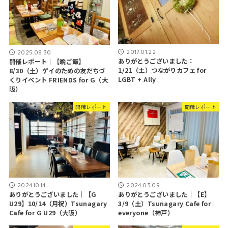
2017.01.22
2025.08.30
ありがとうございました：
開催レポート｜【晩ご飯】
1/21（土）つながりカフェ for
8/30（土）ゲイのための友だちづ
LGBT + Ally
くりイベント FRIENDS for G（大
阪）
開催レポート
開催レポート
2024.10.14
2024.03.09
ありがとうございました｜【G
ありがとうございました｜【E】
U29】10/14（月祝）Tsunagary
3/9（土）Tsunagary Cafe for
Cafe for G U29（大阪）
everyone（神戸）