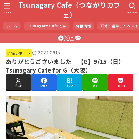
Tsunagary Cafe（つながりカフ
ェ）
MENU
SEARCH
ホーム
Tsunagary Cafe とは
開催情報
研修・講演、イベント
2024.09.15
開催レポート
ありがとうございました｜【G】9/15（日）
Tsunagary Cafe for G（大阪）
ポスト
シェア
はてブ
送る
Pocket