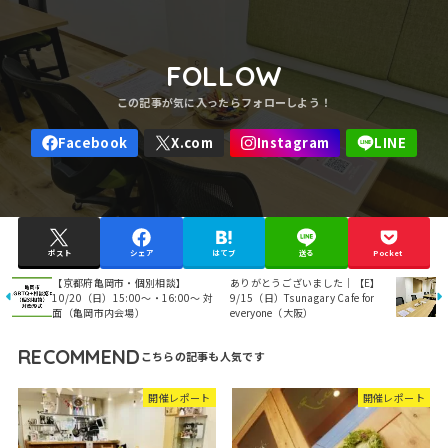
FOLLOW
ポスト
シェア
はてブ
送る
Pocket
【京都府亀岡市・個別相談】
ありがとうございました｜【E】
10/20（日）15:00～・16:00～ 対
9/15（日）Tsunagary Cafe for
面（亀岡市内会場）
everyone（大阪）
RECOMMEND
開催レポート
開催レポート