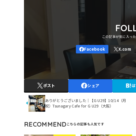
FOL
ポスト
シェア
は
ありがとうございました｜【G U29】10/14（月
祝）Tsunagary Cafe for G U29（大阪）
RECOMMEND