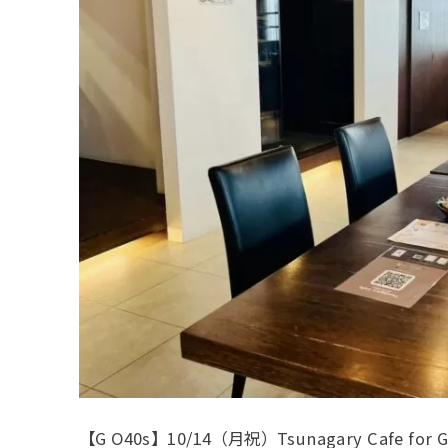
【G O40s】10/14（月祝）Tsunagary Cafe