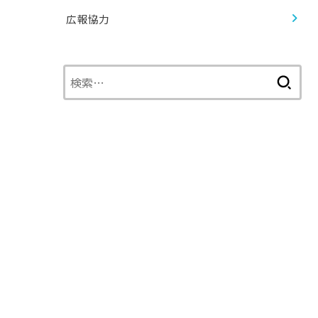
広報協力
検
索: