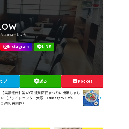
LOW
てブ
送る
Pocket
【実績報告】第49回 淀川区民まつりに出展しまし
た（プライドセンター大阪・Tsunagary Cafe・
QWRC共同体）