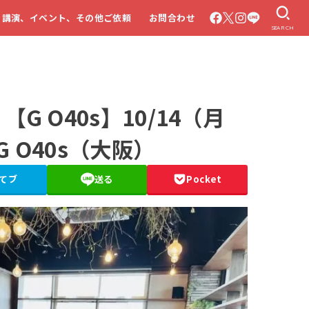
・講演、イベント、その他ご依頼
お問合わせ
SEARCH
 O40s】10/14（月
r G O40s（大阪）
てブ
送る
Pocket