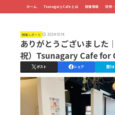
ホーム
Tsunagary Cafe とは
開催情報
研修
2024.10.14
開催レポート
ありがとうございました｜【G
祝）Tsunagary Cafe fo
ポスト
シェア
は