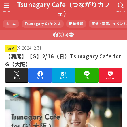
Tsunagary Cafe（つながりカフ
ェ）
MENU
SEARCH
ホーム
Tsunagary Cafe とは
開催情報
研修・講演、イベント
2024.12.31
for G
【満席】【G】2/16（日）Tsunagary Cafe for
G（大阪）
ポスト
シェア
はてブ
送る
Pocket