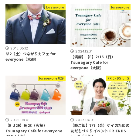
for everyone
for everyone
2018.05.12
2024.12.31
6/2（土）つながりカフェ for
【満席】【E】2/16（日）
everyone（京都）
Tsunagary Cafe for
everyone（大阪）
for everyone U29
FRIENDS for G
2025.08.01
2023.06.01
【E U29】9/23（火祝）
【晩ご飯】7/7（金）ゲイのための
Tsunagary Cafe for everyone
友だちづくりイベント FRIENDS