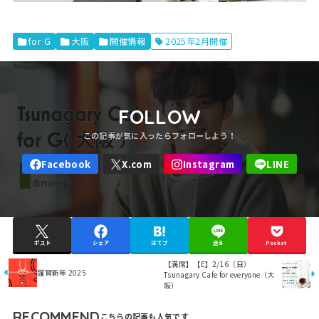
for G
大阪
開催情報
2025年2月開催
FOLLOW
ポスト
シェア
はてブ
送る
Pocket
【満席】【E】2/16（日）
謹賀新年 2025
Tsunagary Cafe for everyone（大
阪）
RECOMMEND