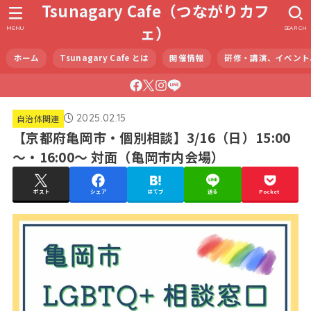
Tsunagary Cafe（つながりカフ
ェ）
MENU
SEARCH
ホーム
Tsunagary Cafe とは
開催情報
研修・講演、イベント
2025.02.15
自治体関連
【京都府亀岡市・個別相談】3/16（日）15:00
～・16:00～ 対面（亀岡市内会場）
ポスト
シェア
はてブ
送る
Pocket