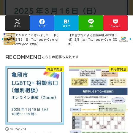
ポスト
シェア
はてブ
送る
Pocket
ありがとうございました｜【E】
【大雪予報による開催中止のお知ら
2/16（日）Tsunagary Cafe for
せ】2/8（土）Tsunagary Cafe（京
everyone（大阪）
都）
RECOMMEND
自治体関連
自治体関連
2024.12.14