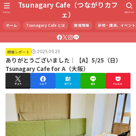
Tsunagary Cafe（つながりカフ
ェ）
MENU
SEARCH
ホーム
Tsunagary Cafe とは
開催情報
研修・講演、イベント
2025.05.25
開催レポート
ありがとうございました｜【A】5/25（日）
Tsunagary Cafe for A（大阪）
ポスト
シェア
はてブ
送る
Pocket