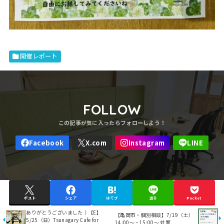
開催レポート
FOLLOW
ポスト
シェア
はてブ
送る
Pocket
ありがとうございました｜【E】
【亀岡市・個別相談】7/19（土）
5/25（日）Tsunagary Cafe for
14:00～・15:00～ 対面