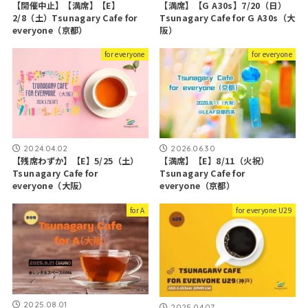
【開催中止】【満席】【E】
【満席】【G A30s】7/20（日）
2/8（土）Tsunagary Cafe for
Tsunagary Cafe for G A30s（大
everyone（京都）
阪）
for everyone
for everyone
2024.04.02
2026.06.30
【残席わずか】【E】5/25（土）
【満席】【E】8/11（火祝）
Tsunagary Cafe for
Tsunagary Cafe for
everyone（大阪）
everyone（京都）
for A
for everyone U29
2025.08.01
2025.04.07