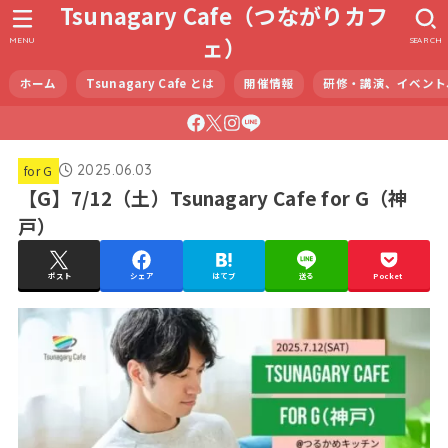
Tsunagary Cafe（つながりカフ
ェ）
MENU
SEARCH
ホーム
Tsunagary Cafe とは
開催情報
研修・講演、イベント
2025.06.03
for G
【G】7/12（土）Tsunagary Cafe for G（神
戸）
ポスト
シェア
はてブ
送る
Pocket