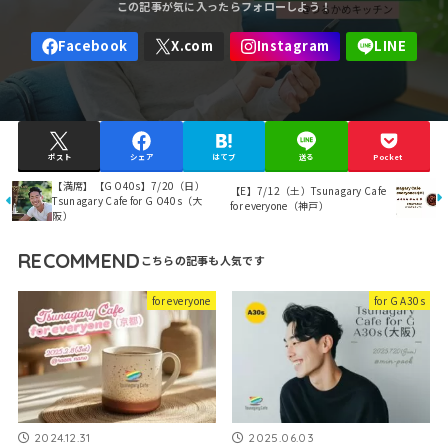
ポスト
シェア
はてブ
送る
Pocket
【満席】【G O40s】7/20（日）
【E】7/12（土）Tsunagary Cafe
Tsunagary Cafe for G O40s（大
for everyone（神戸）
阪）
RECOMMEND
for everyone
for G A30s
2024.12.31
2025.06.03