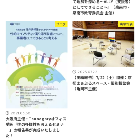
て理解を深める～ALLY（支援者）
としてできること～』（泉南市・
泉南市教育委員会 主催）
ブログ
実績報告
2023.07.22
【実績報告】7/22（土）開催：京
都まぁぶるスペース・個別相談会
（亀岡市主催）
2021.03.30
大阪府主催・Tsunagaryオフィス
受託「性の多様性を考えるセミナ
ー」の報告書が完成いたしまし
た！