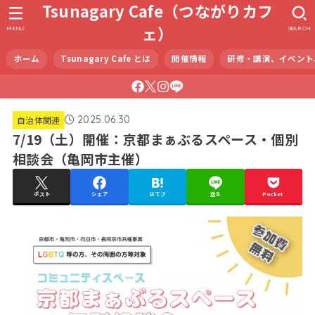
Tsunagary Cafe（つながりカフ
ェ）
MENU
SEARCH
ホーム
Tsunagary Cafe とは
開催情報
研修・講演、イベント
2025.06.30
自治体関連
7/19（土）開催：京都まぁぶるスペース・個別
相談会（亀岡市主催）
ポスト
シェア
はてブ
送る
Pocket