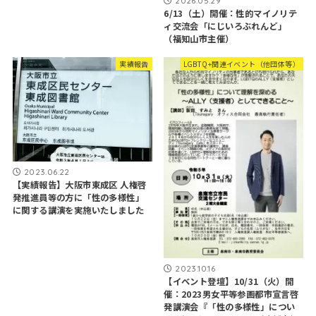
2026.05.29
6/13（土）開催：性的マイノリテ
ィ交流会「にじいろぶれんど」
（福知山市主催）
実績報告
LGBTQ+関連イベント（他団体等）
2023.06.22
【実績報告】大阪市東成区 人権啓
発推進員等の方に「性の多様性」
に関する講演を実施いたしました
2023.10.16
【イベント登壇】10/31（火）開
催：2023男女平等参画都市宣言啓
発講演会『「性の多様性」につい