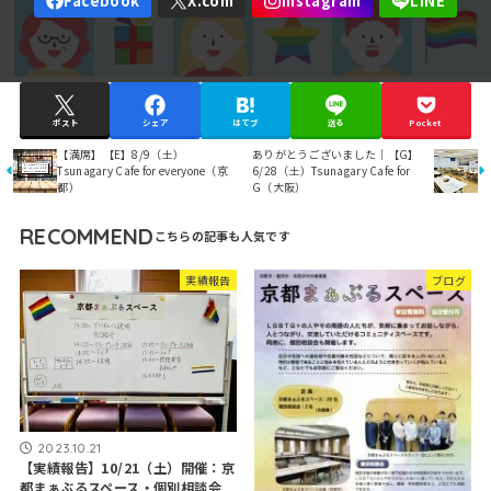
ポスト
シェア
はてブ
送る
Pocket
【満席】【E】8/9（土）
ありがとうございました｜【G】
Tsunagary Cafe for everyone（京
6/28（土）Tsunagary Cafe for
都）
G（大阪）
RECOMMEND
実績報告
ブログ
2023.10.21
【実績報告】10/21（土）開催：京
都まぁぶるスペース・個別相談会