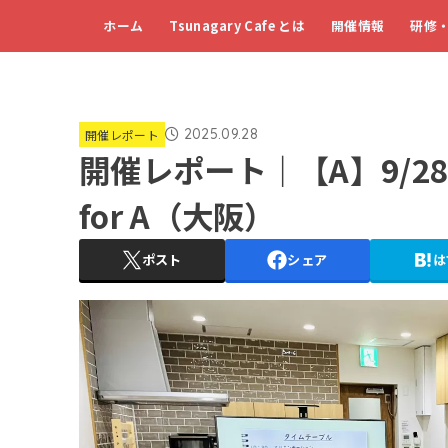
ホーム
Tsunagary Cafe とは
開催情報
研修
2025.09.28
開催レポート
開催レポート｜【A】9/28（日
for A（大阪）
ポスト
シェア
は