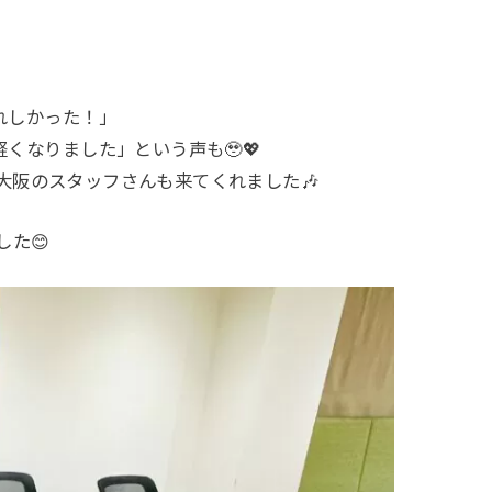
！
れしかった！」
くなりました」という声も🥹💖
リア大阪のスタッフさんも来てくれました🎶
した😊