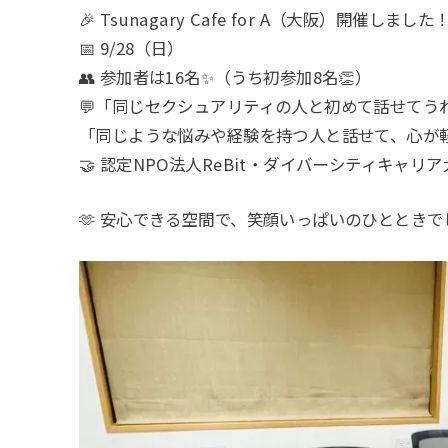
🎉 Tsunagary Cafe for A（大阪）開催しました
📅 9/28（日）
👥 参加者は16名✨（うち初参加8名👏）
💬「同じセクシュアリティの人と初めて話せてう
「同じような悩みや経験を持つ人と話せて、心が軽
🤝 認定NPO法人ReBit・ダイバーシティキャ
🫶 安心できる空間で、笑顔いっぱいのひとときで