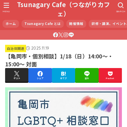
Tsunagary Cafe（つながりカフ
ェ）
MENU
SEARCH
ホーム
Tsunagary Cafe とは
開催情報
研修・講演、イベント
2025.11.19
自治体関連
【亀岡市・個別相談】1/18（日）14:00～・
15:00～ 対面
ポスト
シェア
はてブ
送る
Pocket