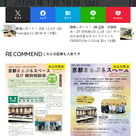
ポスト
シェア
はてブ
送る
Pocket
開催レポート｜【新企画・部屋飲
開催レポート｜【A】11/23（日）
み・20-30代向け】11/8（土）ゲイ
Tsunagary Cafe for A（大阪）
のための友だちづくりイベント
FRIENDS for G 20s & 30s（大阪）
RECOMMEND
自治体関連
自治体関連