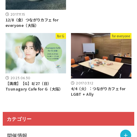
2017.11.15
12/8（金）つながりカフェ for
everyone（大阪）
for G
for everyone
2023.06.30
2017.03.12
【満席】【G】8/27（日）
4/4（火）：つながりカフェ for
Tsunagary Cafe for G（大阪）
LGBT + Ally
カテゴリー
開催情報