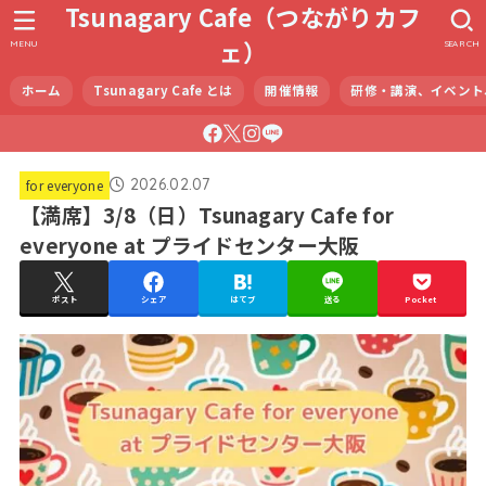
Tsunagary Cafe（つながりカフ
ェ）
MENU
SEARCH
ホーム
Tsunagary Cafe とは
開催情報
研修・講演、イベント
2026.02.07
for everyone
【満席】3/8（日）Tsunagary Cafe for
everyone at プライドセンター大阪
ポスト
シェア
はてブ
送る
Pocket