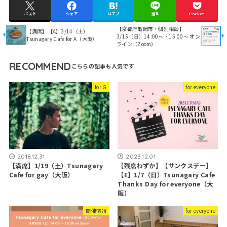
ポスト
シェア
はてブ
送る
Pocket
【京都府亀岡市・個別相談】
【満席】【A】3/14（土）
3/15（日）14:00～・15:00～ オン
Tsunagary Cafe for A（大阪）
ライン（Zoom）
RECOMMEND
for G
for everyone
2018.12.31
2023.12.01
【満席】1/19（土）Tsunagary
【残席わずか】【サンクスデー】
Cafe for gay（大阪）
【E】1/7（日）Tsunagary Cafe
Thanks Day for everyone（大
阪）
開催情報
for everyone