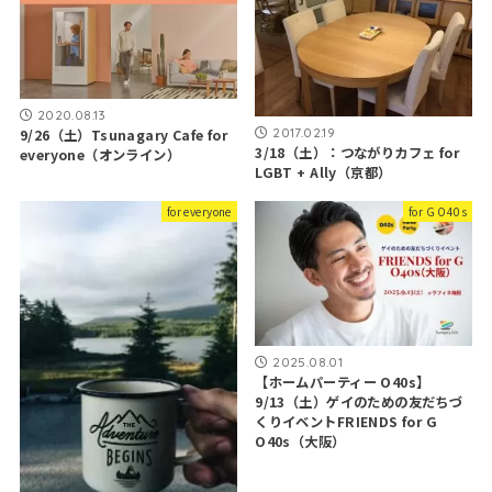
2020.08.13
2017.02.19
9/26（土）Tsunagary Cafe for
3/18（土）：つながりカフェ for
everyone（オンライン）
LGBT + Ally（京都）
for everyone
for G O40s
2025.08.01
【ホームパーティー O40s】
9/13（土）ゲイのための友だちづ
くりイベントFRIENDS for G
O40s（大阪）