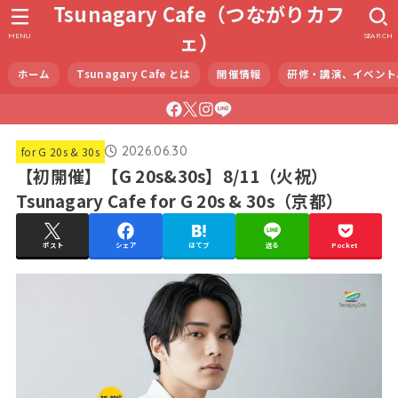
Tsunagary Cafe（つながりカフ
ェ）
MENU
SEARCH
ホーム
Tsunagary Cafe とは
開催情報
研修・講演、イベント
2026.06.30
for G 20s & 30s
【初開催】【G 20s&30s】8/11（火祝）
Tsunagary Cafe for G 20s & 30s（京都）
ポスト
シェア
はてブ
送る
Pocket