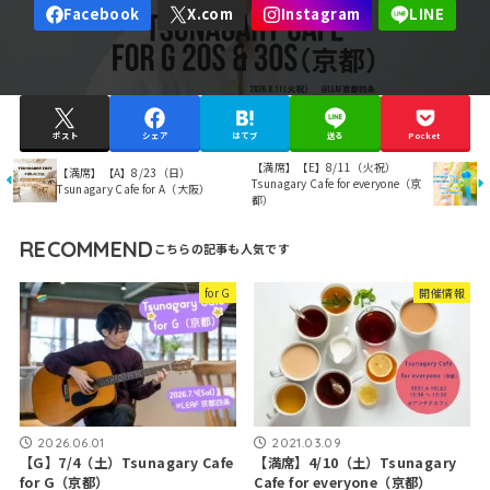
ポスト
シェア
はてブ
送る
Pocket
【満席】【E】8/11（火祝）
【満席】【A】8/23（日）
Tsunagary Cafe for everyone（京
Tsunagary Cafe for A（大阪）
都）
RECOMMEND
for G
開催情報
2026.06.01
2021.03.09
【G】7/4（土）Tsunagary Cafe
【満席】4/10（土）Tsunagary
for G（京都）
Cafe for everyone（京都）