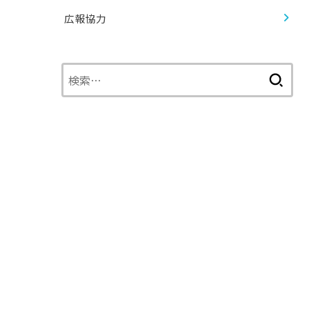
広報協力
検
索: