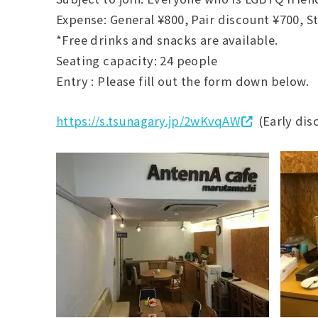
Expense: General ¥800, Pair discount ¥700, S
*Free drinks and snacks are available.
Seating capacity: 24 people
Entry : Please fill out the form down below.
https://s.tsunagary.jp/2wKvqAW
(Early dis