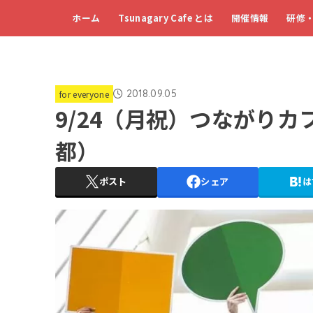
ホーム
Tsunagary Cafe とは
開催情報
研修
2018.09.05
for everyone
9/24（月祝）つながりカフェ 
都）
ポスト
シェア
は