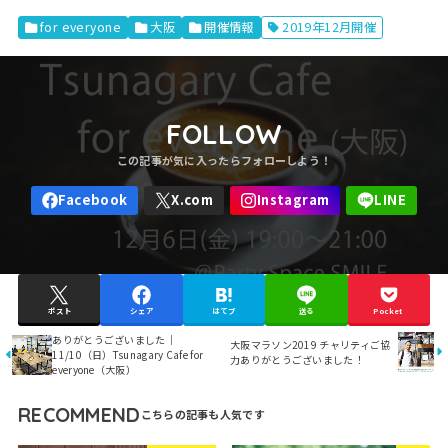
for everyone
大阪
開催情報
2019年12月開催
FOLLOW
ポスト
シェア
はてブ
送る
Pocket
ありがとうございました｜
大阪マラソン2019 チャリティご協
11/10（日）Tsunagary Cafe for
力ありがとうございました！
everyone（大阪）
RECOMMEND