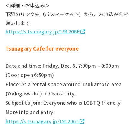
＜詳細・お申込み＞
下記のリンク先（パスマーケット）から、お申込みをお
願いします。
https://s.tsunagary.jp/191206E
Tsunagary Cafe
for everyone
Date and time: Friday, Dec. 6, 7:00pm – 9:00pm
(Door open 6:50pm)
Place: At a rental space around Tsukamoto area
(Yodogawa-ku) in Osaka city.
Subject to join: Everyone who is LGBTQ friendly
More info and entry:
https://s.tsunagary.jp/191206E