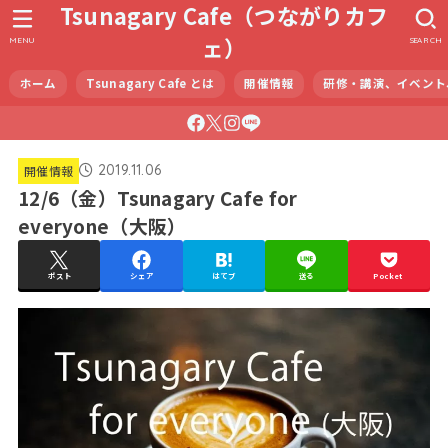
Tsunagary Cafe（つながりカフ
ェ）
MENU
SEARCH
ホーム
Tsunagary Cafe とは
開催情報
研修・講演、イベント
2019.11.06
開催情報
12/6（金）Tsunagary Cafe for
everyone（大阪）
ポスト
シェア
はてブ
送る
Pocket