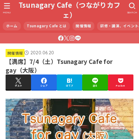
Tsunagary Cafe（つながりカフ
ェ）
MENU
SEARCH
ホーム
Tsunagary Cafe とは
開催情報
研修・講演、イベント
2020.06.20
開催情報
【満席】7/4（土）Tsunagary Cafe for
gay（大阪）
ポスト
シェア
はてブ
送る
Pocket