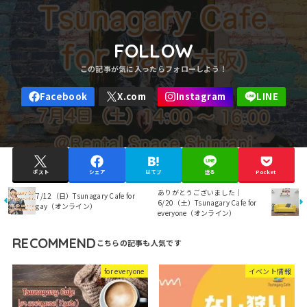
FOLLOW
ポスト
シェア
はてブ
送る
Pocket
ありがとうございました｜
7/12（日）Tsunagary Cafe for
6/20（土）Tsunagary Cafe for
gay（オンライン）
everyone（オンライン）
RECOMMEND
for everyone
イベント情報