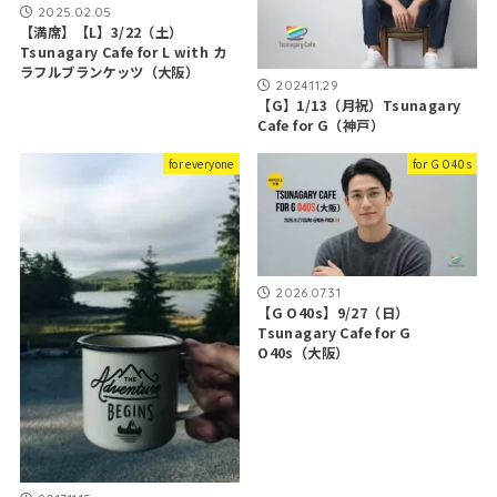
2025.02.05
【満席】【L】3/22（土）
Tsunagary Cafe for L with カ
ラフルブランケッツ（大阪）
2024.11.29
【G】1/13（月祝）Tsunagary
Cafe for G（神戸）
for everyone
for G O40s
2026.07.31
【G O40s】9/27（日）
Tsunagary Cafe for G
O40s（大阪）