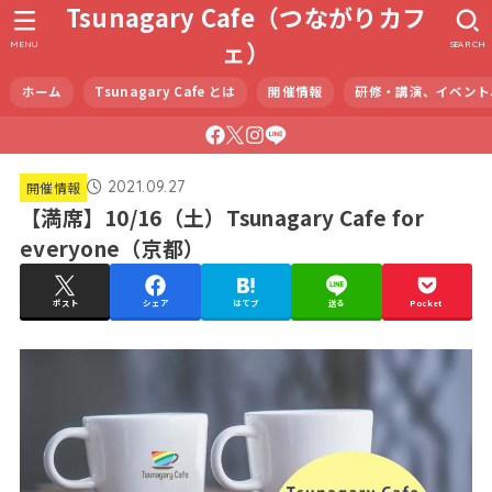
Tsunagary Cafe（つながりカフ
ェ）
MENU
SEARCH
ホーム
Tsunagary Cafe とは
開催情報
研修・講演、イベント
2021.09.27
開催情報
【満席】10/16（土）Tsunagary Cafe for
everyone（京都）
ポスト
シェア
はてブ
送る
Pocket