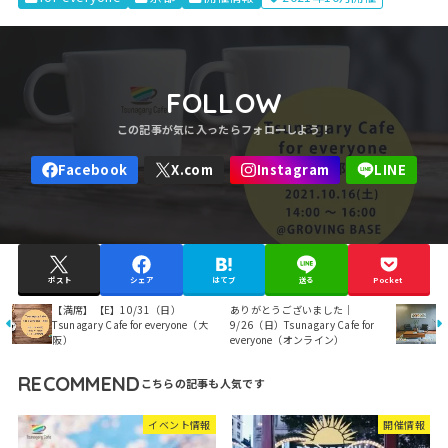
FOLLOW
ポスト
シェア
はてブ
送る
Pocket
【満席】【E】10/31（日）
ありがとうございました｜
Tsunagary Cafe for everyone（大
9/26（日）Tsunagary Cafe for
阪）
everyone（オンライン）
RECOMMEND
イベント情報
開催情報