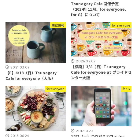
Tsunagary Cafe 開催予定
（2024年11月、for everyone、
for G）について
開催情報
for everyone
2026.02.07
【満席】3/8（日）Tsunagary
2021.03.09
Cafe for everyone at プライドセ
【E】4/18（日）Tsunagary
ンター大阪
Cafe for everyone（大阪）
for everyone
for G
2017.10.23
2018.06.24
12/2（土）つながりカフェ for