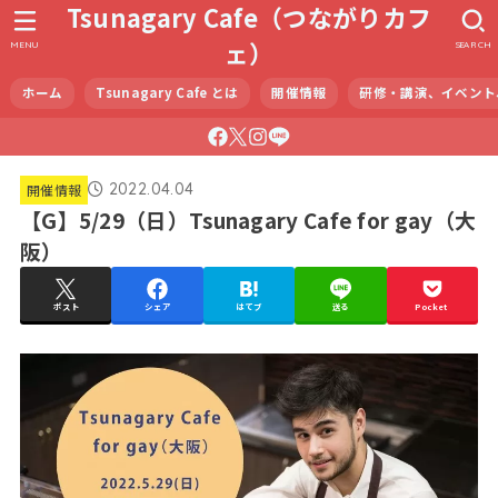
Tsunagary Cafe（つながりカフ
ェ）
MENU
SEARCH
ホーム
Tsunagary Cafe とは
開催情報
研修・講演、イベント
2022.04.04
開催情報
【G】5/29（日）Tsunagary Cafe for gay（大
阪）
ポスト
シェア
はてブ
送る
Pocket