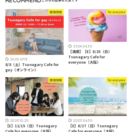
RECOMMEND
開催情報
for everyone
2024.06.30
【満席】【E】8/25（日）
Tsunagary Cafe for
2020.07.13
everyone（大阪）
8/8（土）Tsunagary Cafe for
gay（オンライン）
開催情報
for everyone
2020.10.20
2023.06.30
【E】11/15（日）Tsunagary
【E】8/27（日）Tsunagary
Cafe for everyone（大阪）
Cafe for everyone（大阪）