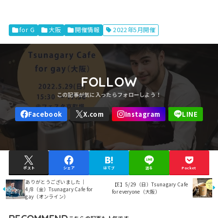
for G
大阪
開催情報
2022年5月開催
FOLLOW
ポスト
シェア
はてブ
送る
Pocket
ありがとうございました｜
【E】5/29（日）Tsunagary Cafe
4/8（金）Tsunagary Cafe for
for everyone（大阪）
gay（オンライン）