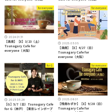
for everyone
for everyone
2024.01.31
【満席】【E】3/23（土）
2025.03.05
Tsunagary Cafe for
【満席】【E】4/27（日）
everyone（大阪）
Tsunagary Cafe for
everyone（大阪）
for G
for everyone
2025.08.01
2023.03.28
【残席わずか】【E】9/28（日）
【G】5/7（日）Tsunagary Cafe
Tsunagary Cafe for
for G（神戸）【東京レインボープ