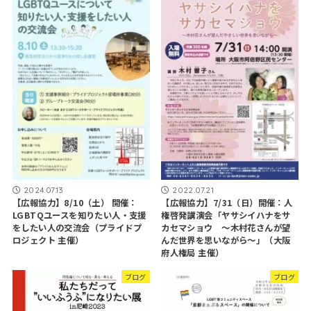
2024.07.13
2022.07.21
【広報協力】8/10（土） 開催：
【広報協力】7/31（日）開催：人
LGBTQユースを知りたい人・支援
権啓発講演会「ヤサシイハナをサ
をしたい人の交流会（プライドプ
カセマショウ ～木村花さんが望
ロジェクト 主催）
んだ世界を思いながら～」（大阪
府人権局 主催）
ブログ
ブログ