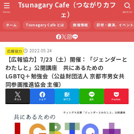
Tsunagary Cafe（つながりカフ
ェ）
MENU
SEARCH
ホーム
Tsunagary Cafe とは
開催情報
研修・講演、イベント
2022.05.24
広報協力
【広報協力】7/23（土）開催：「ジェンダーと
わたしと」公開講座 共にあるための
LGBTQ＋勉強会（公益財団法人 京都市男女共
同参画推進協会 主催）
ポスト
シェア
はてブ
送る
Pocket