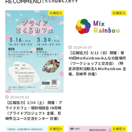
RECOMMEND
広報協力
広報協力
2024.05.07
【広報協力】5/12（日）開催：第
49回MixRainbowみんなの居場所
（ワークショップと交流会）（特
定非営利活動法人MixRainbow 主
催、尼崎市 共催）
2024.03.02
【広報協力】3/30（土） 開催：プ
ライドカフェ・個別相談会 IN尼崎
（プライドプロジェクト 主催、尼
崎市立ユース交流センター 共催）
広報協力
広報協力