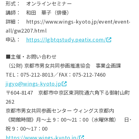
形式： オンラインセミナー
講師： 和田 華子（俳優）
詳細： https://www.wings-kyoto.jp/event/event-
all/gw2207.html
申込：
https://lgbtqstudy.peatix.com/
■主催・お問い合わせ
（公財) 京都市男女共同参画推進協会 事業企画課
TEL：075-212-8013／FAX：075-212-7460
jigyo@wings-kyoto.jp
〒604-8147 京都市中京区東洞院通六角下る御射山町
262
京都市男女共同参画センター ウィングス京都内
《開館時間》月～土 9：00～21：00（水曜休館） 日･
祝 9：00～17：00
https://www.wings-kyoto.jp/