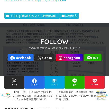
LGBTQ+関連イベント（他団体等）
広報協力
FOLLOW
ポスト
シェア
はてブ
送る
Pocket
【お知らせ】「Tsunagary Cafe for
【京都府亀岡市・個別相談】次回
L」の開始および「Tsunagary Cafe
6/22（水）18:00～・19:00～ 亀岡
for G」への名称変更について
市内（対面）