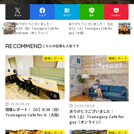
ポスト
シェア
はてブ
送る
Pocket
ありがとうございました｜
ありがとうございました｜【G】
6/19（日）Tsunagary Cafe for
6/11（土）Tsunagary Cafe for
everyone（オンライン）
gay（大阪）
RECOMMEND
開催レポート
開催レポート
2025.09.29
2020.08.08
開催レポート｜【G】9/28（日）
ありがとうございました｜
Tsunagary Cafe for G（大阪）
8/8（土）Tsunagary Cafe for
gay（オンライン）
開催レポート
開催レポート