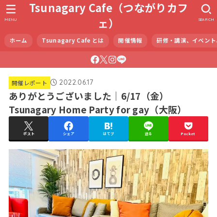
Tsunagary Cafe（つながりカフ
ェ）
MENU
SEARCH
ホーム
Tsunagary Cafe とは
開催情報
研修・講演、イベント
2022.06.17
開催レポート
ありがとうございました｜6/17（金）
Tsunagary Home Party for gay（大阪）
ポスト
シェア
はてブ
送る
Pocket