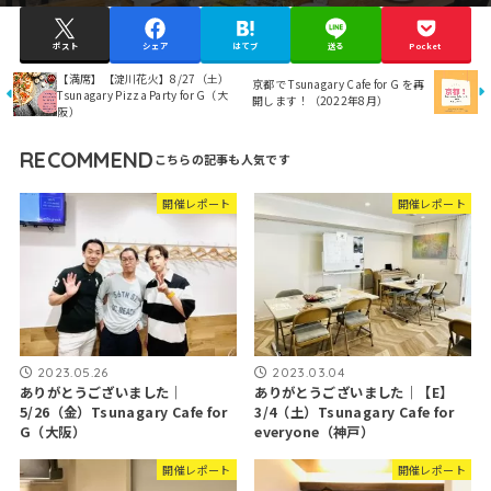
ポスト
シェア
はてブ
送る
Pocket
【満席】【淀川花火】8/27（土）
京都で Tsunagary Cafe for G を再
Tsunagary Pizza Party for G（大
開します！（2022年8月）
阪）
RECOMMEND
開催レポート
開催レポート
2023.05.26
2023.03.04
ありがとうございました｜
ありがとうございました｜【E】
5/26（金）Tsunagary Cafe for
3/4（土）Tsunagary Cafe for
G（大阪）
everyone（神戸）
開催レポート
開催レポート