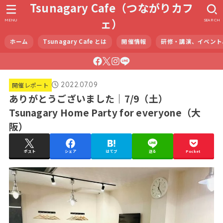
Tsunagary Cafe（つながりカフ
ェ）
MENU
SEARCH
ホーム
Tsunagary Cafe とは
開催情報
研修・講演、イベント
2022.07.09
開催レポート
ありがとうございました｜7/9（土）
Tsunagary Home Party for everyone（大
阪）
ポスト
シェア
はてブ
送る
Pocket