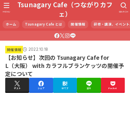
Tsunagary Cafe（つながりカフ
ェ）
MENU
SEARCH
ホーム
Tsunagary Cafe とは
開催情報
研修・講演、イベント
2022.10.18
開催情報
【お知らせ】次回の Tsunagary Cafe for
L（大阪） with カラフルブランケッツの開催予
定について
ポスト
シェア
はてブ
送る
Pocket