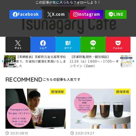
ポスト
シェア
はてブ
送る
Pocket
【実績報告】京都府立洛北高等学校
【京都府亀岡市・個別相談】
様で、生徒向け講演を実施いたしま
11/19（土）16:00～・17:00～ オ
した
ンライン（Zoom）
RECOMMEND
開催情報
開催情報
2021.08.13
2021.09.27