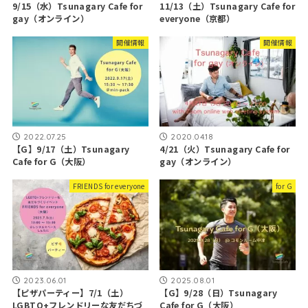
9/15（水）Tsunagary Cafe for
11/13（土）Tsunagary Cafe for
gay（オンライン）
everyone（京都）
開催情報
開催情報
2022.07.25
2020.04.18
【G】9/17（土）Tsunagary
4/21（火）Tsunagary Cafe for
Cafe for G（大阪）
gay（オンライン）
FRIENDS for everyone
for G
2023.06.01
2025.08.01
【ピザパーティー】7/1（土）
【G】9/28（日）Tsunagary
LGBTQ+フレンドリーな友だちづ
Cafe for G（大阪）