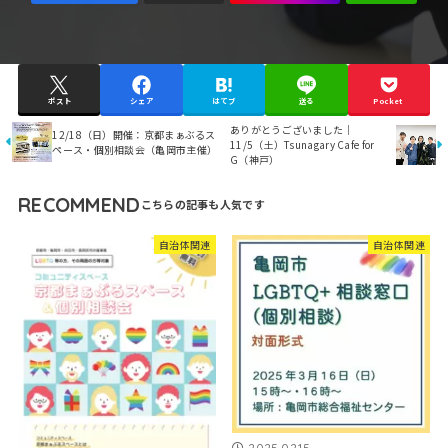
ポスト
シェア
はてブ
送る
Pocket
ありがとうございました｜
12/18（日）開催：京都まぁぶるス
11/5（土）Tsunagary Cafe for
ペース・個別相談会（亀岡市主催）
G（神戸）
RECOMMEND
自治体関連
自治体関連
2025.02.15