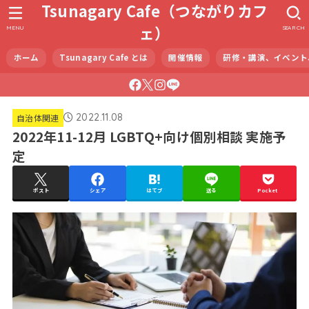
Tsunagary Cafe（つながりカフ
ェ）
MENU
SEARCH
ホーム
Tsunagary Cafe とは
開催情報
研修・講演、イベント
2022.11.08
自治体関連
2022年11-12月 LGBTQ+向け個別相談 実施予
定
ポスト
シェア
はてブ
送る
Pocket