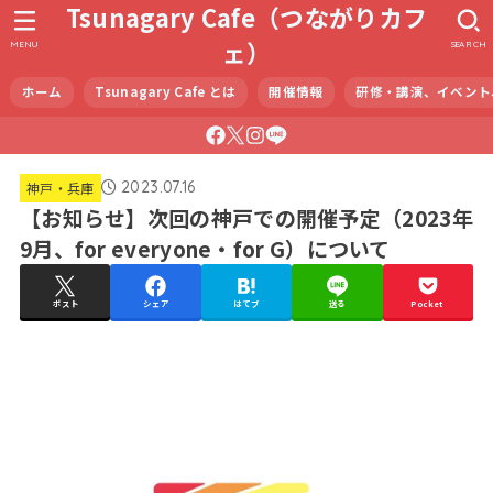
Tsunagary Cafe（つながりカフ
ェ）
MENU
SEARCH
ホーム
Tsunagary Cafe とは
開催情報
研修・講演、イベント
2023.07.16
神戸・兵庫
【お知らせ】次回の神戸での開催予定（2023年
9月、for everyone・for G）について
ポスト
シェア
はてブ
送る
Pocket