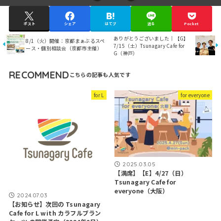
ポスト
シェア
はてブ
送る
Pocket
ありがとうございました｜【G】
8/1（火）開催：京都まぁぶるスペ
7/15（土）Tsunagary Cafe for
ース・個別相談会（京都市主催）
G（神戸）
RECOMMEND
for L
for everyone
2025.03.05
【満席】【E】4/27（日）
Tsunagary Cafe for
everyone（大阪）
2024.07.03
【お知らせ】次回の Tsunagary
Cafe for L with カラフルブラン