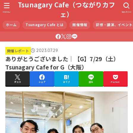
Tsunagary Cafe（つながりカフ
ェ）
MENU
SEARCH
ホーム
Tsunagary Cafe とは
開催情報
研修・講演、イベント
2023.07.29
開催レポート
ありがとうございました｜【G】7/29（土）
Tsunagary Cafe for G（大阪）
ポスト
シェア
はてブ
送る
Pocket