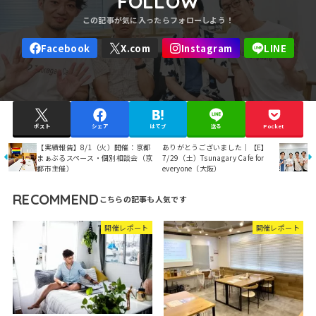
FOLLOW
ポスト
シェア
はてブ
送る
Pocket
【実績報告】8/1（火）開催：京都
ありがとうございました｜【E】
まぁぶるスペース・個別相談会（京
7/29（土）Tsunagary Cafe for
都市主催）
everyone（大阪）
RECOMMEND
開催レポート
開催レポート