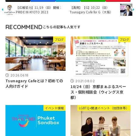
【広報協力】11/19（日）開催：
【満席】【G】10/22（日）
PRIDE IN KYOTO 2023
Tsunagary Cafe for G（大阪）
RECOMMEND
ブログ
ブログ
2026.06.18
Tsunagary Cafeとは？初めての
2021.08.02
人向けガイド
10/24（日）京都まぁぶるスペー
ス・個別相談会（ウィングス京
都）
イベント情報
LGBTQ+関連イベント（他団体等）