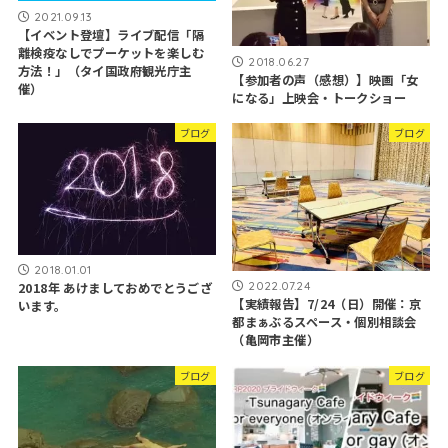
2021.09.13
【イベント登壇】ライブ配信「隔
離検疫なしでプーケットを楽しむ
2018.06.27
方法！」（タイ国政府観光庁主
【参加者の声（感想）】映画「女
催）
になる」上映会・トークショー
ブログ
ブログ
2018.01.01
2022.07.24
2018年 あけましておめでとうござ
【実績報告】7/24（日）開催：京
います。
都まぁぶるスペース・個別相談会
（亀岡市主催）
ブログ
ブログ