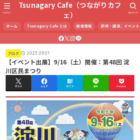
Tsunagary Cafe（つながりカフ
ェ）
MENU
SEARCH
ホーム
Tsunagary Cafe とは
開催情報
研修・講演、イベント
2023.09.01
ブログ
【イベント出展】9/16（土）開催：第48回 淀
川区民まつり
ポスト
シェア
はてブ
送る
Pocket