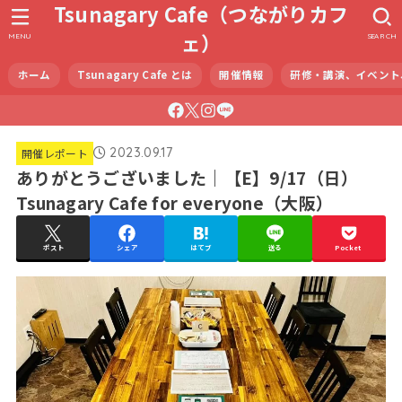
Tsunagary Cafe（つながりカフ
ェ）
MENU
SEARCH
ホーム
Tsunagary Cafe とは
開催情報
研修・講演、イベント
2023.09.17
開催レポート
ありがとうございました｜【E】9/17（日）
Tsunagary Cafe for everyone（大阪）
ポスト
シェア
はてブ
送る
Pocket