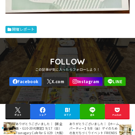
開催レポート
FOLLOW
ポスト
シェア
はてブ
送る
Pocket
ありがとうございました｜【新企
ありがとうございました｜【ホーム
画・G10-20代限定】9/17（日）
パーティー】9/8（金）ゲイのため
Tsunagary Cafe for G U29（大阪）
の友だちづくりイベント FRIENDS