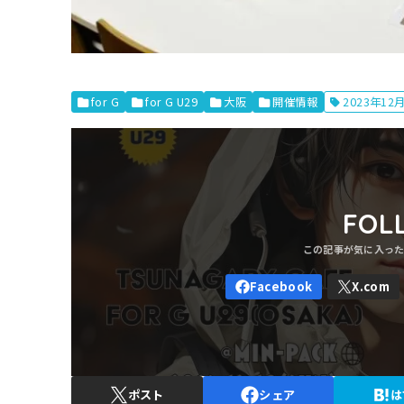
for G
for G U29
大阪
開催情報
2023年12
FOL
ポスト
シェア
は