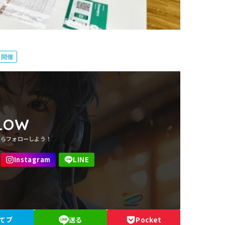
月開催
LOW
てブ
送る
Pocket