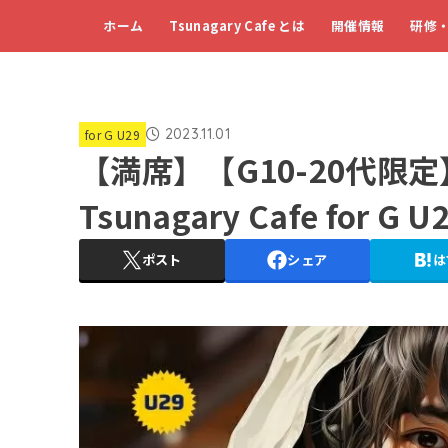
ホーム
Tsunagary Cafe とは
開催情報
研修
2023.11.01
for G U29
【満席】【G10-20代限定
Tsunagary Cafe for G
ポスト
シェア
は