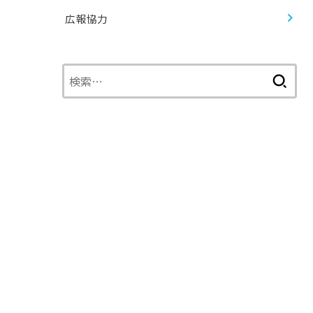
広報協力
検
索: