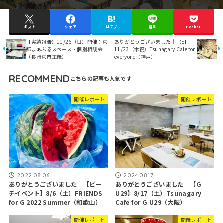
ポスト
シェア
はてブ
送る
Pocket
【実績報告】11/26（日）開催：京
ありがとうございました｜【E】
都まぁぶるスペース・個別相談会
11/23（木祝）Tsunagary Cafe for
（長岡京市主催）
everyone（神戸）
RECOMMEND
開催レポート
開催レポート
2022.08.06
2024.08.17
ありがとうございました｜【ビー
ありがとうございました｜【G
チイベント】8/6（土）FRIENDS
U29】8/17（土）Tsunagary
for G 2022 Summer（和歌山）
Cafe for G U29（大阪）
開催レポート
開催レポート