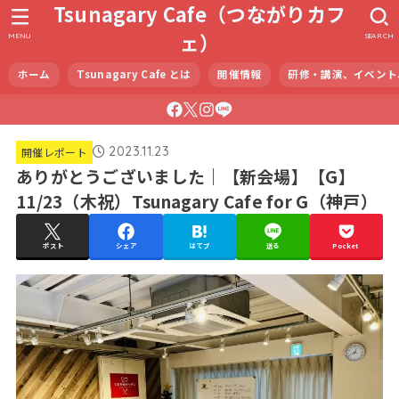
Tsunagary Cafe（つながりカフ
ェ）
MENU
SEARCH
ホーム
Tsunagary Cafe とは
開催情報
研修・講演、イベント
2023.11.23
開催レポート
ありがとうございました｜【新会場】【G】
11/23（木祝）Tsunagary Cafe for G（神戸）
ポスト
シェア
はてブ
送る
Pocket