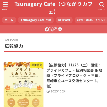
Tsunagary Cafe（つながりカフ
ェ）
MENU
SEARCH
ホーム
Tsunagary Cafe とは
開催情報
研修・講演、イベント
広報協力
【広報協力】11/25（土） 開催：
広報協力
プライドカフェ・個別相談会 IN尼
崎（プライドプロジェクト 主催、
尼崎市立ユース交流センター 共
催）
2023.10.24