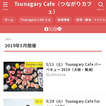
Tsunagary Cafe（つながりカフ
ェ）
MENU
SEARCH
ホーム
Tsunagary Cafe とは
開催情報
研修・講演、イベント
2019年5月開催
5/11（土）Tsunagary Cafe バー
for everyone
ベキュー 2019（大阪・舞洲）
2019.04.08
5/28（火）Tsunagary Cafe for
for G