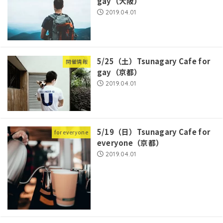
gay（大阪）
2019.04.01
5/25（土）Tsunagary Cafe for
開催情報
gay（京都）
2019.04.01
5/19（日）Tsunagary Cafe for
for everyone
everyone（京都）
2019.04.01