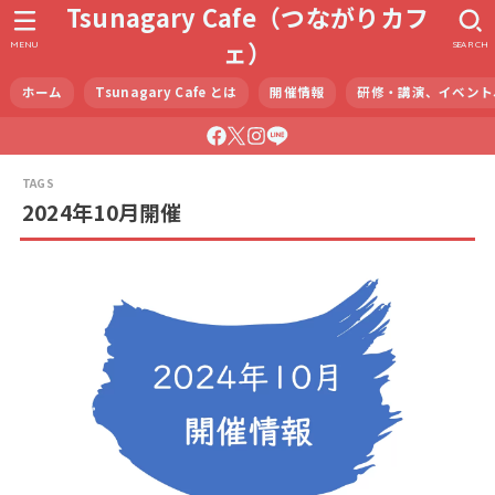
Tsunagary Cafe（つながりカフ
ェ）
MENU
SEARCH
ホーム
Tsunagary Cafe とは
開催情報
研修・講演、イベント
2024年10月開催