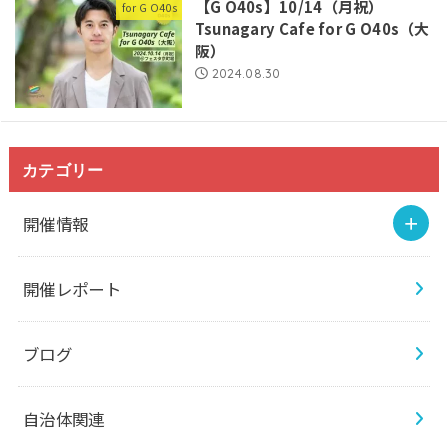
【G O40s】10/14（月祝）
for G O40s
Tsunagary Cafe for G O40s（大
阪）
2024.08.30
カテゴリー
開催情報
開催レポート
ブログ
自治体関連