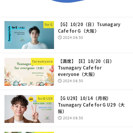
【G】10/20（日）Tsunagary
for G
Cafe for G（大阪）
2024.08.30
【満席】【E】10/20（日）
for everyone
Tsunagary Cafe for
everyone（大阪）
2024.08.30
【G U29】10/14（月祝）
for G U29
Tsunagary Cafe for G U29（大
阪）
2024.08.30