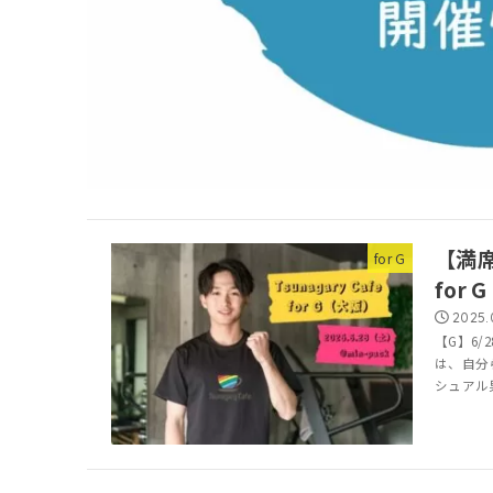
【満席
for G
for
2025.
【G】6/28
は、自分
シュアル