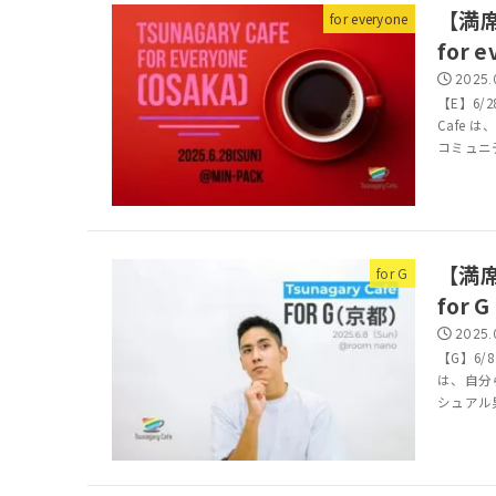
【満席
for everyone
for 
2025.
【E】6/28
Cafe
コミュニ
【満席
for G
for
2025.
【G】6/8（
は、自分
シュアル