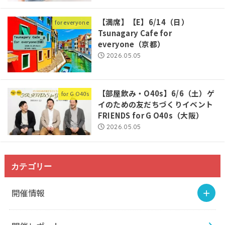
【満席】【E】6/14（日）
for everyone
Tsunagary Cafe for
everyone（京都）
2026.05.05
【部屋飲み・O40s】6/6（土）ゲ
for G O40s
イのための友だちづくりイベント
FRIENDS for G O40s（大阪）
2026.05.05
カテゴリー
開催情報