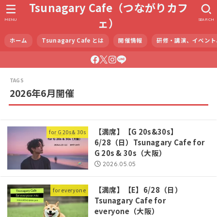
Tsunagary Cafe（つながりカフ
ェ）
MENU
SEARCH
ホーム
Tsunagary Cafe とは
開催情報
研修・講演、イベント
2026年6月開催
【満席】【G 20s&30s】
for G 20s & 30s
6/28（日）Tsunagary Cafe for
G 20s & 30s（大阪）
2026.05.05
【満席】【E】6/28（日）
for everyone
Tsunagary Cafe for
everyone（大阪）