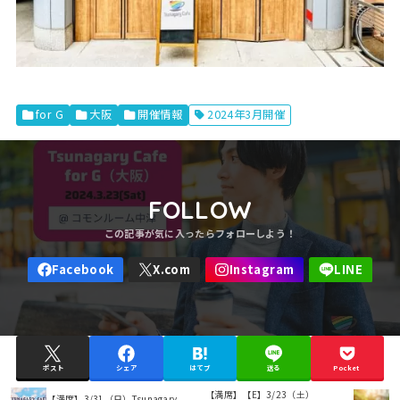
for G
大阪
開催情報
2024年3月開催
FOLLOW
ポスト
シェア
はてブ
送る
Pocket
【満席】【E】3/23（土）
【満席】3/31（日）Tsunagary