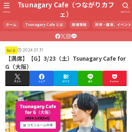
Tsunagary Cafe（つながりカフ
ェ）
MENU
SEARCH
ホーム
Tsunagary Cafe とは
開催情報
研修・講演、イベント
2024.01.31
for G
【満席】【G】3/23（土）Tsunagary Cafe for
G（大阪）
ポスト
シェア
はてブ
送る
Pocket