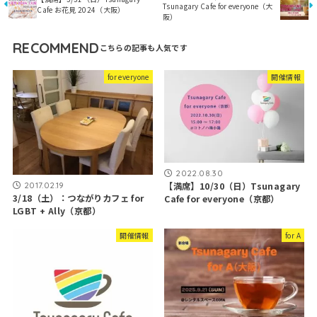
Tsunagary Cafe for everyone（大
Cafe お花見 2024（大阪）
阪）
RECOMMEND
for everyone
開催情報
2022.08.30
2017.02.19
【満席】10/30（日）Tsunagary
3/18（土）：つながりカフェ for
Cafe for everyone（京都）
LGBT + Ally（京都）
開催情報
for A