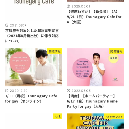
2025.08.01
【残席わずか】【新会場】【A】
9/21（日）Tsunagary Cafe for
A（大阪）
2021.08.17
京都府を対象とした緊急事態宣言
（2021年8月発出分）に伴う対応
について
開催情報
開催情報
2020.12.20
2022.05.03
1/11（月祝）Tsunagary Cafe
【満席】【ホームパーティー】
for gay（オンライン）
6/17（金）Tsunagary Home
Party for gay（大阪）
for L
for everyone