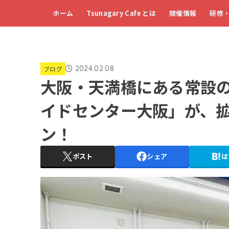
ホーム
Tsunagary Cafe とは
開催情報
研修
2024.02.08
ブログ
大阪・天満橋にある常設の
イドセンター大阪」が、
ン！
ポスト
シェア
は