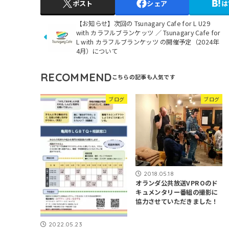
ポスト
シェア
は
【お知らせ】次回の Tsunagary Cafe for L U29
with カラフルブランケッツ ／ Tsunagary Cafe for
L with カラフルブランケッツ の開催予定（2024年
4月）について
RECOMMEND
ブログ
ブログ
2018.05.18
オランダ公共放送VPROのド
キュメンタリー番組の撮影に
協力させていただきました！
2022.05.23