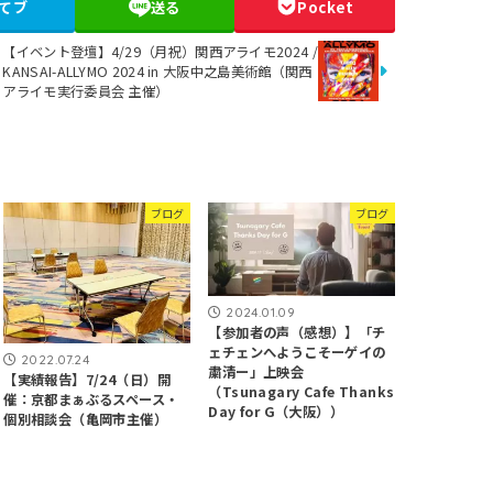
てブ
送る
Pocket
【イベント登壇】4/29（月祝）関西アライモ2024 /
KANSAI-ALLYMO 2024 in 大阪中之島美術館（関西
アライモ実行委員会 主催）
ブログ
ブログ
2024.01.09
【参加者の声（感想）】「チ
ェチェンへようこそーゲイの
2022.07.24
粛清ー」上映会
【実績報告】7/24（日）開
（Tsunagary Cafe Thanks
催：京都まぁぶるスペース・
Day for G（大阪））
個別相談会（亀岡市主催）