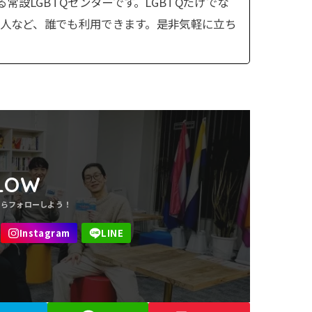
設LGBTQセンターです。LGBTQだけでな
い人など、誰でも利用できます。是非気軽に立ち
LOW