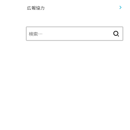
広報協力
検
索: