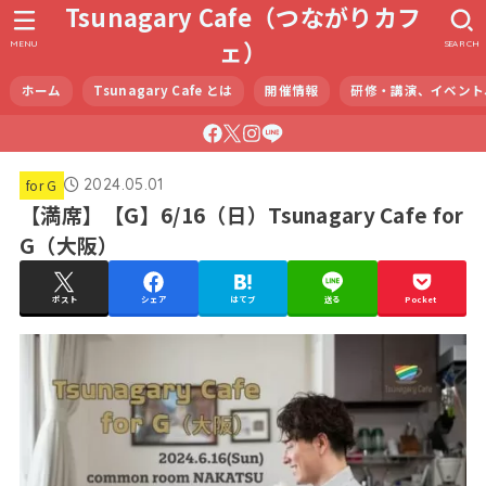
Tsunagary Cafe（つながりカフ
ェ）
MENU
SEARCH
ホーム
Tsunagary Cafe とは
開催情報
研修・講演、イベント
2024.05.01
for G
【満席】【G】6/16（日）Tsunagary Cafe for
G（大阪）
ポスト
シェア
はてブ
送る
Pocket