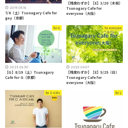
【残席わずか】【E】3/20（木祝）
2019.05.16
Tsunagary Cafe for
7/6（土）Tsunagary Cafe for
everyone（大阪）
gay（京都）
for G
for everyone
2023.06.30
2025.04.07
【G】8/19（土）Tsunagary
【残席わずか】【E】5/25（日）
Cafe for G（京都）
Tsunagary Cafe for
everyone（大阪）
for G A30s
for L