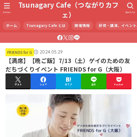
Tsunagary Cafe（つながりカフ
ェ）
MENU
SEARCH
ホーム
Tsunagary Cafe とは
開催情報
研修・講演、イベント
2024.05.29
FRIENDS for G
【満席】【晩ご飯】7/13（土）ゲイのための友
だちづくりイベント FRIENDS for G（大阪）
ポスト
シェア
はてブ
送る
Pocket