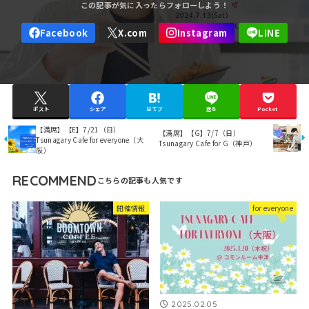
ポスト
シェア
はてブ
送る
Pocket
【満席】【E】7/21（日）
【満席】【G】7/7（日）
Tsunagary Cafe for everyone（大
Tsunagary Cafe for G（神戸）
阪）
RECOMMEND
開催情報
for everyone
2025.02.05