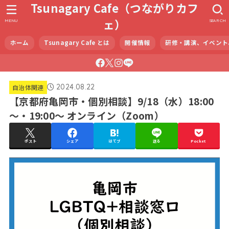
Tsunagary Cafe（つながりカフ
ェ）
MENU
SEARCH
ホーム
Tsunagary Cafe とは
開催情報
研修・講演、イベント
2024.08.22
自治体関連
【京都府亀岡市・個別相談】9/18（水）18:00
～・19:00～ オンライン（Zoom）
ポスト
シェア
はてブ
送る
Pocket