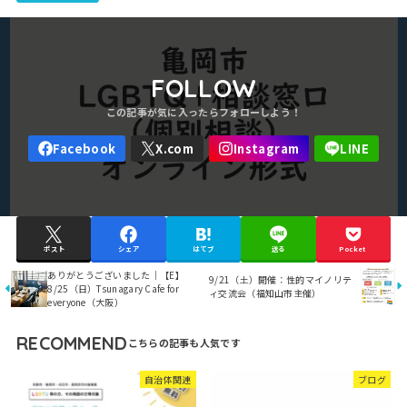
FOLLOW
ポスト
シェア
はてブ
送る
Pocket
ありがとうございました｜【E】
9/21（土）開催：性的マイノリテ
8/25（日）Tsunagary Cafe for
ィ交流会（福知山市主催）
everyone（大阪）
RECOMMEND
自治体関連
ブログ