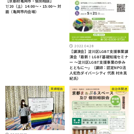
【京都府亀岡市・個別相談】
7/20（土）14:00～・15:00～ 対
面（亀岡市内会場）
2022.04.28
【講演会】淀川区LGBT支援事業講
演会「最新！LGBT基礎知識セミナ
ー 〜淀川区LGBT支援事業の歩み
とともに〜」（講師：認定NPO法
人虹色ダイバーシティ 代表 村木真
紀氏）
実績報告
自治体関連