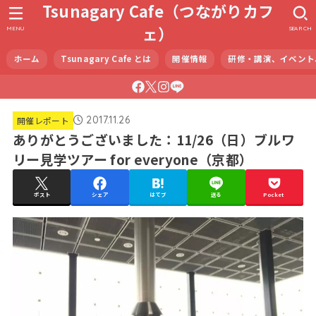
Tsunagary Cafe（つながりカフ
ェ）
MENU
SEARCH
ホーム
Tsunagary Cafe とは
開催情報
研修・講演、イベント
2017.11.26
開催レポート
ありがとうございました：11/26（日）ブルワ
リー見学ツアー for everyone（京都）
ポスト
シェア
はてブ
送る
Pocket