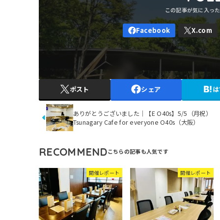
ポスト
シェア
は
ありがとうございました｜【E O40s】5/5（月祝）
Tsunagary Cafe for everyone O40s（大阪）
RECOMMEND
開催レポート
開催レポート