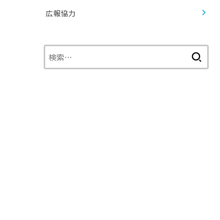
広報協力
検
索: