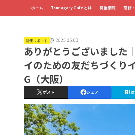
ホーム
Tsunagary Cafe とは
開催情報
研修
2025.05.03
開催レポート
ありがとうございました｜
イのための友だちづくりイベン
G（大阪）
ポスト
シェア
は