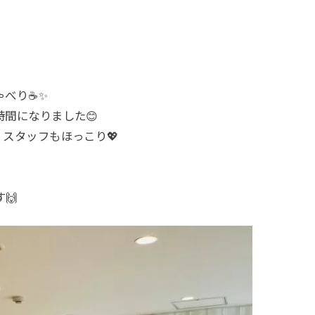
ゃべり☕✨
間になりました😊
スタッフもほっこり💖
🙌