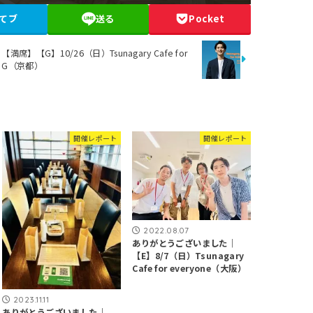
てブ
送る
Pocket
【満席】【G】10/26（日）Tsunagary Cafe for
G（京都）
開催レポート
開催レポート
2022.08.07
ありがとうございました｜
【E】8/7（日）Tsunagary
Cafe for everyone（大阪）
2023.11.11
ありがとうございました｜