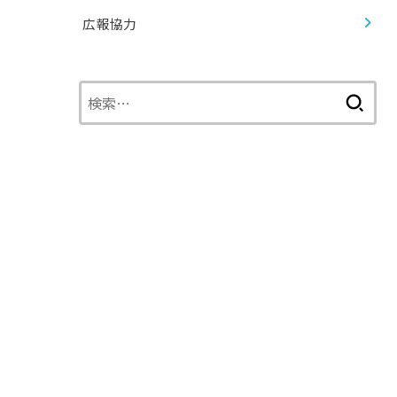
広報協力
検
索: