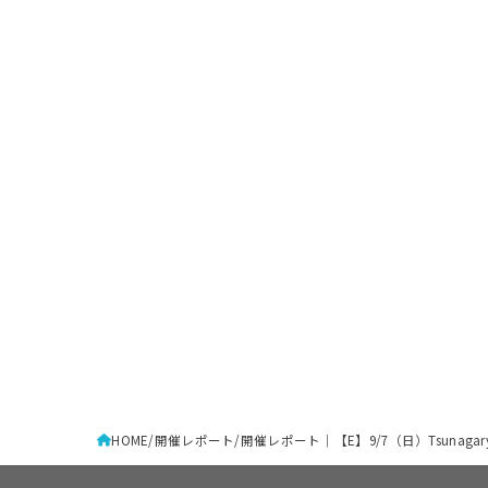
HOME
開催レポート
開催レポート｜【E】9/7（日）Tsunagary C